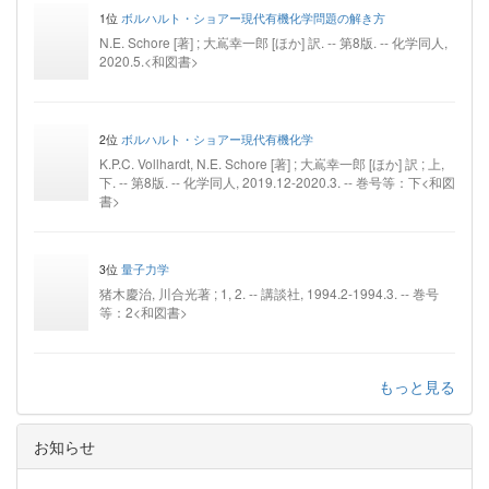
1位
ボルハルト・ショアー現代有機化学問題の解き方
N.E. Schore [著] ; 大嶌幸一郎 [ほか] 訳. -- 第8版. -- 化学同人,
2020.5.<和図書>
2位
ボルハルト・ショアー現代有機化学
K.P.C. Vollhardt, N.E. Schore [著] ; 大嶌幸一郎 [ほか] 訳 ; 上,
下. -- 第8版. -- 化学同人, 2019.12-2020.3. -- 巻号等：下<和図
書>
3位
量子力学
猪木慶治, 川合光著 ; 1, 2. -- 講談社, 1994.2-1994.3. -- 巻号
等：2<和図書>
もっと見る
お知らせ