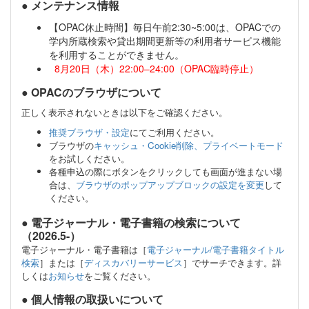
● メンテナンス情報
【OPAC休止時間】毎日午前2:30~5:00は、OPACでの
学内所蔵検索や貸出期間更新等の利用者サービス機能
を利用することができません。
8月20日（木）22:00–24:00（OPAC臨時停止）
● OPACのブラウザについて
正しく表示されないときは以下をご確認ください。
推奨ブラウザ・設定
にてご利用ください。
ブラウザの
キャッシュ・Cookie削除、プライベートモード
をお試しください。
各種申込の際にボタンをクリックしても画面が進まない場
合は、
ブラウザのポップアップブロックの設定を変更
して
ください。
● 電子ジャーナル・電子書籍の検索について
（2026.5-）
電子ジャーナル・電子書籍は［
電子ジャーナル/電子書籍タイトル
検索
］または［
ディスカバリーサービス
］でサーチできます。詳
しくは
お知らせ
をご覧ください。
● 個人情報の取扱いについて