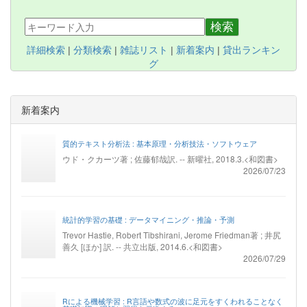
検索
詳細検索
|
分類検索
|
雑誌リスト
|
新着案内
|
貸出ランキン
グ
新着案内
質的テキスト分析法 : 基本原理・分析技法・ソフトウェア
ウド・クカーツ著 ; 佐藤郁哉訳. -- 新曜社, 2018.3.<和図書>
2026/07/23
統計的学習の基礎 : データマイニング・推論・予測
Trevor Hastie, Robert Tibshirani, Jerome Friedman著 ; 井尻
善久 [ほか] 訳. -- 共立出版, 2014.6.<和図書>
2026/07/29
Rによる機械学習 : R言語や数式の波に足元をすくわれることなく