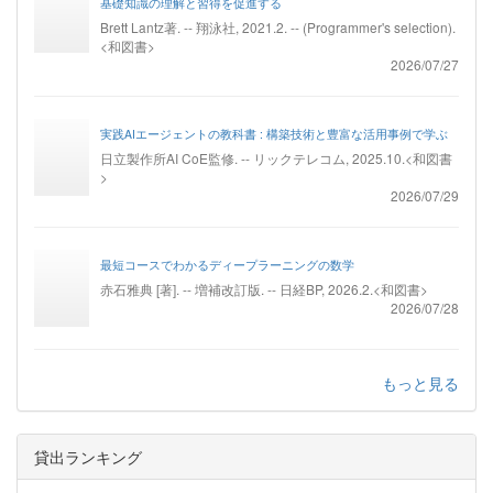
基礎知識の理解と習得を促進する
Brett Lantz著. -- 翔泳社, 2021.2. -- (Programmer's selection).
<和図書>
2026/07/27
実践AIエージェントの教科書 : 構築技術と豊富な活用事例で学ぶ
日立製作所AI CoE監修. -- リックテレコム, 2025.10.<和図書
>
2026/07/29
最短コースでわかるディープラーニングの数学
赤石雅典 [著]. -- 増補改訂版. -- 日経BP, 2026.2.<和図書>
2026/07/28
もっと見る
貸出ランキング