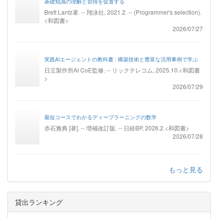
基礎知識の理解と習得を促進する
Brett Lantz著. -- 翔泳社, 2021.2. -- (Programmer's selection).
<和図書>
2026/07/27
実践AIエージェントの教科書 : 構築技術と豊富な活用事例で学ぶ
日立製作所AI CoE監修. -- リックテレコム, 2025.10.<和図書
>
2026/07/29
最短コースでわかるディープラーニングの数学
赤石雅典 [著]. -- 増補改訂版. -- 日経BP, 2026.2.<和図書>
2026/07/28
もっと見る
貸出ランキング