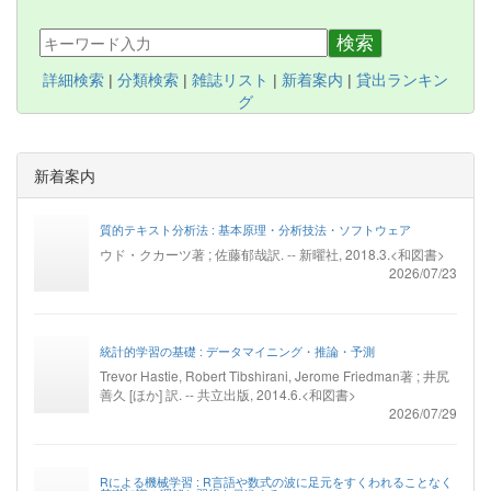
検索
詳細検索
|
分類検索
|
雑誌リスト
|
新着案内
|
貸出ランキン
グ
新着案内
質的テキスト分析法 : 基本原理・分析技法・ソフトウェア
ウド・クカーツ著 ; 佐藤郁哉訳. -- 新曜社, 2018.3.<和図書>
2026/07/23
統計的学習の基礎 : データマイニング・推論・予測
Trevor Hastie, Robert Tibshirani, Jerome Friedman著 ; 井尻
善久 [ほか] 訳. -- 共立出版, 2014.6.<和図書>
2026/07/29
Rによる機械学習 : R言語や数式の波に足元をすくわれることなく