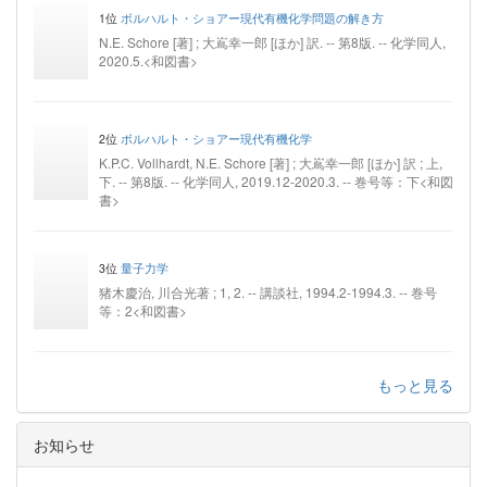
1位
ボルハルト・ショアー現代有機化学問題の解き方
N.E. Schore [著] ; 大嶌幸一郎 [ほか] 訳. -- 第8版. -- 化学同人,
2020.5.<和図書>
2位
ボルハルト・ショアー現代有機化学
K.P.C. Vollhardt, N.E. Schore [著] ; 大嶌幸一郎 [ほか] 訳 ; 上,
下. -- 第8版. -- 化学同人, 2019.12-2020.3. -- 巻号等：下<和図
書>
3位
量子力学
猪木慶治, 川合光著 ; 1, 2. -- 講談社, 1994.2-1994.3. -- 巻号
等：2<和図書>
もっと見る
お知らせ