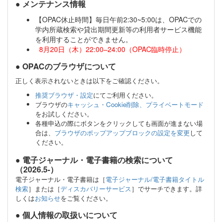
● メンテナンス情報
【OPAC休止時間】毎日午前2:30~5:00は、OPACでの
学内所蔵検索や貸出期間更新等の利用者サービス機能
を利用することができません。
8月20日（木）22:00–24:00（OPAC臨時停止）
● OPACのブラウザについて
正しく表示されないときは以下をご確認ください。
推奨ブラウザ・設定
にてご利用ください。
ブラウザの
キャッシュ・Cookie削除、プライベートモード
をお試しください。
各種申込の際にボタンをクリックしても画面が進まない場
合は、
ブラウザのポップアップブロックの設定を変更
して
ください。
● 電子ジャーナル・電子書籍の検索について
（2026.5-）
電子ジャーナル・電子書籍は［
電子ジャーナル/電子書籍タイトル
検索
］または［
ディスカバリーサービス
］でサーチできます。詳
しくは
お知らせ
をご覧ください。
● 個人情報の取扱いについて