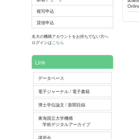
Onli
複写申込
貸借申込
名大の機構アカウントをお持ちでない方へ
ログインは
こちら
Link
データベース
電子ジャーナル / 電子書籍
博士学位論文 / 新聞目録
東海国立大学機構
学術デジタルアーカイブ
講習会