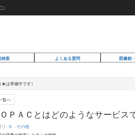
C）
料検索
よくある質問
図書館
Q（★は準備中です）
一覧へ
ＯＰＡＣとはどのようなサービス
ゴリ:
９．その他
館の蔵書の検索システムの総称。