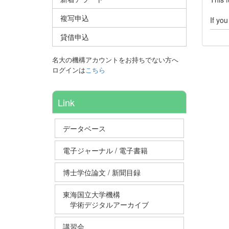
複写申込
If yo
貸借申込
名大の機構アカウントをお持ちでない方へ
ログインは
こちら
Link
データベース
電子ジャーナル / 電子書籍
博士学位論文 / 新聞目録
東海国立大学機構
学術デジタルアーカイブ
講習会