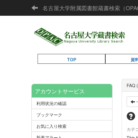
名古屋大学附属図書館蔵書検索（OPA
TOP
資
FAQ (
アカウントサービス
利用状況の確認
ブックマーク
お気に入り検索
カテ
新着アラート
This f