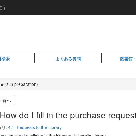
C）
料検索
よくある質問
図書館
★ is in preparation)
一覧へ
How do I fill in the purchase reques
ゴリ:
4.1. Requests to the Library
unction is not available in the Nagoya University Library.