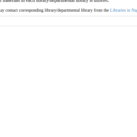
 materials in each library/departmental library is differet.
y contact corresponding library/departmental library from the
Libraries in Na