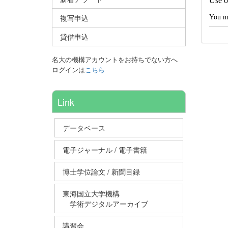
Use of
複写申込
You ma
貸借申込
名大の機構アカウントをお持ちでない方へ
ログインは
こちら
Link
データベース
電子ジャーナル / 電子書籍
博士学位論文 / 新聞目録
東海国立大学機構
学術デジタルアーカイブ
講習会