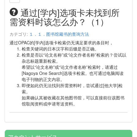
通过[学内]选项卡未找到所
需资料时该怎么办？（1）
カテゴリ:
１．１．图书馆藏书的查询方法
通过OPAC的[学内]选项卡检索仍无满足要求的条目时，
检查关键词的日本汉字和后缀是否正确。
检查是否以“论文名称”或“论文作者名称”检索的？尝试以
杂志标题重新检索。
希望以“论文名称”或“论文作者名称”检索时，请通过
[Nagoya One Search]选项卡检索。也可通过电脑阅读
电子刊物的正文内容。
即便如此仍无法找到所需资料时，尝试通过[他大学]检
索。
如果确认其被收藏在其他图书馆，可以直接前往该图书
馆取阅资料或申请寄送资料。
アカウントサービス