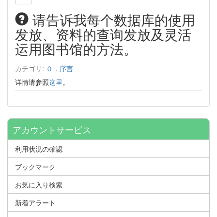
请告诉我每个数据库的使用
发放、资料的查询发放及灵活
运用图书馆的方法。
カテゴリ:
０．序言
详情请参照
这里
。
アカウントサービス
利用状況の確認
ブックマーク
お気に入り検索
新着アラート