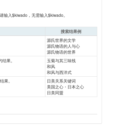
kiwado，无需输入$kiwado。
搜索结果例
源氏世界的文学
源氏物语的人与心
源氏物语的世界
的结果。
玉菊与其三味线
和风
和风与西洋式
的结果。
日美关系关键词
美国之心・日本之心
日美同盟