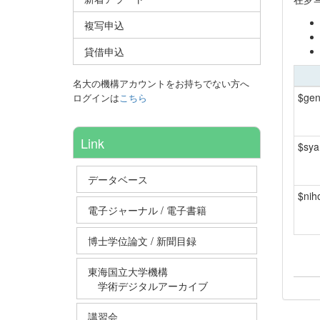
複写申込
貸借申込
名大の機構アカウントをお持ちでない方へ
$gen
ログインは
こちら
Link
$sy
データベース
$ni
電子ジャーナル / 電子書籍
博士学位論文 / 新聞目録
東海国立大学機構
学術デジタルアーカイブ
講習会