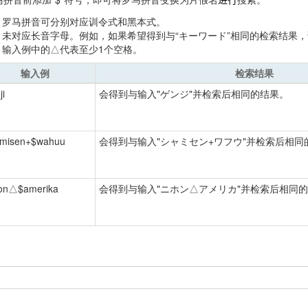
进行
罗马拼音可分别对应训令式和黑本式。
未对应长音字母。例如，如果希望得到与“キーワード”相同的检索结果，请输入$
输入例中的△代表至少1个空格。
输入例
检索结果
ji
会得到与输入"ゲンジ"并检索后相同的结果。
amisen+$wahuu
会得到与输入"シャミセン+ワフウ"并检索后相同
hon△$amerika
会得到与输入"ニホン△アメリカ"并检索后相同