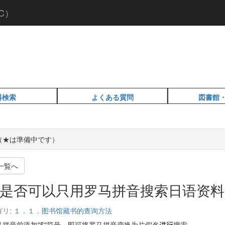
C）
料検索
よくある質問
図書館
Q（★は準備中です）
一覧へ
是否可以只用罗马拼音搜索日语资料
ゴリ:
１．１．图书馆藏书的查询方法
马拼音前添加"$"符号，即可将罗马拼音变换为片假名
搜索。