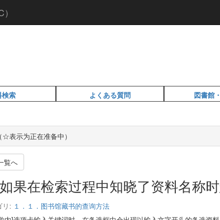
C）
料検索
よくある質問
図書館
Q（☆表示为正在准备中）
一覧へ
如果在检索过程中知晓了资料名称时
ゴリ:
１．１．图书馆藏书的查询方法
[学内]选项卡输入关键词时，在备选框中会出现以输入文字开头的备选资