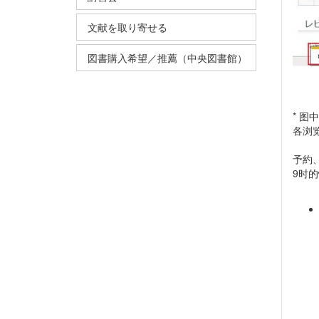
文献を取り寄せる
図書購入希望／推薦（中央図書館）
* 图
各浏
予約、
9时的