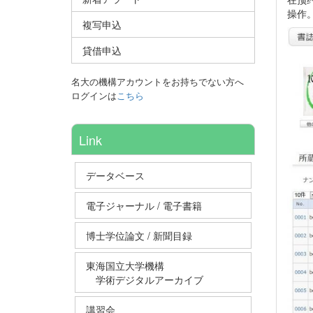
操作
複写申込
貸借申込
名大の機構アカウントをお持ちでない方へ
ログインは
こちら
Link
データベース
電子ジャーナル / 電子書籍
博士学位論文 / 新聞目録
東海国立大学機構
学術デジタルアーカイブ
講習会