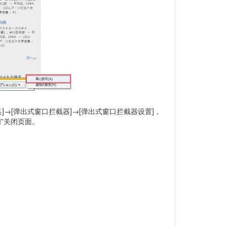
→[弹出式窗口拦截器]→[弹出式窗口拦截器设置]，
”关闭页面。