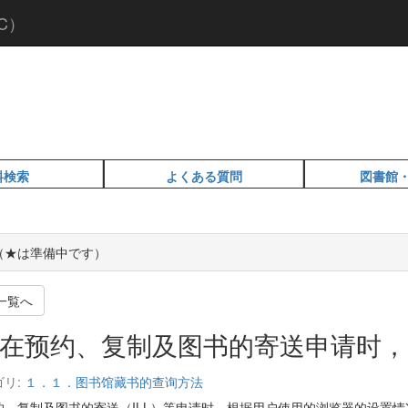
C）
料検索
よくある質問
図書館
Q（★は準備中です）
一覧へ
在预约、复制及图书的寄送申请时，
ゴリ:
１．１．图书馆藏书的查询方法
约、复制及图书的寄送（ILL）等申请时，根据用户使用的浏览器的设置