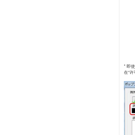
* 
在“