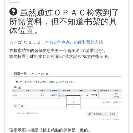
虽然通过ＯＰＡＣ检索到了
所需资料，但不知道书架的具
体位置。
カテゴリ:
１．２．本书架的查询、借阅和预约方法
在检索结果的馆藏信息中有一个选项名为“請求記号”。
将光标置于此链接处即可显示“請求記号”标签的指示图。
该指示图与相应书籍上粘贴的标签是一致的。