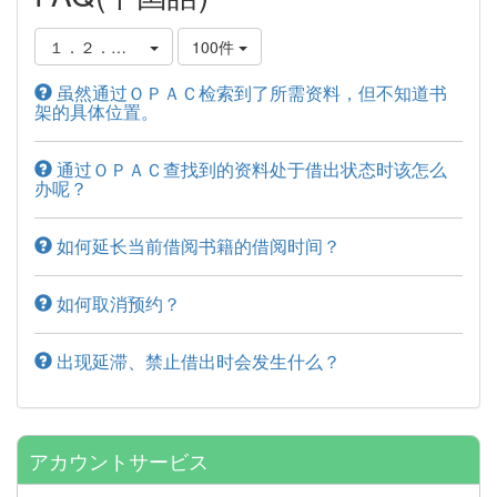
１．２．本书架的查询、借阅和预约方法
100件
虽然通过ＯＰＡＣ检索到了所需资料，但不知道书
架的具体位置。
通过ＯＰＡＣ查找到的资料处于借出状态时该怎么
办呢？
如何延长当前借阅书籍的借阅时间？
如何取消预约？
出现延滞、禁止借出时会发生什么？
アカウントサービス