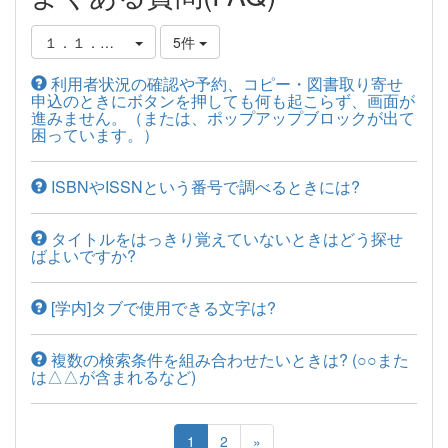
１．１．図書館蔵書の調べ方
5件
利用者状況の確認や予約、コピー・図書取り寄せ
申込のときにボタンを押しても何も起こらず、画面が
進みません。（または、ポップアップブロックが出て
困っています。）
ISBNやISSNという番号で調べるときには?
タイトルをはっきり覚えていないときはどう探せ
ばよいですか?
[学内]タブで使用できる文字は?
複数の検索条件を組み合わせたいときは? (○○また
は△△が含まれるなど)
1
2
»