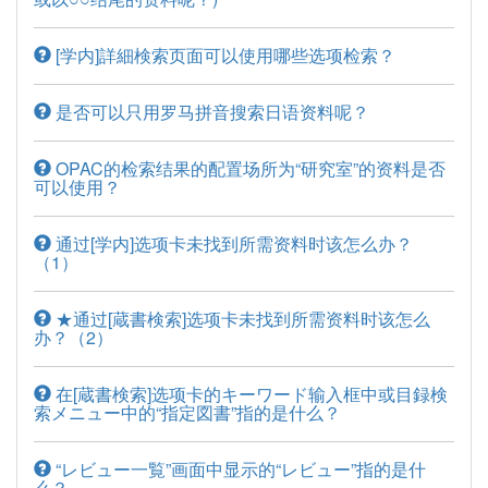
[学内]詳細検索页面可以使用哪些选项检索？
是否可以只用罗马拼音搜索日语资料呢？
OPAC的检索结果的配置场所为“研究室”的资料是否
可以使用？
通过[学内]选项卡未找到所需资料时该怎么办？
（1）
★通过[蔵書検索]选项卡未找到所需资料时该怎么
办？（2）
在[蔵書検索]选项卡的キーワード输入框中或目録検
索メニュー中的“指定図書”指的是什么？
“レビュー一覧”画面中显示的“レビュー”指的是什
么？