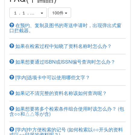
１．１．图书馆藏书的查询方法
100件
在预约、复制及图书的寄送申请时，出现弹出式窗
口拦截器。
如果在检索过程中知晓了资料名称时怎么办？
如果想要通过ISBN或ISSN编号查询时怎么办？
[学内]选项卡中可以使用哪些文字？
如果记不清完整的资料名称该如何查询呢？
如果想要将多个检索条件组合使用时该怎么办？ (包
含○○和△△等が含)
[学内]中方便检索的记号 (如何检索以○○开头的资料
或以○○结尾的资料呢？)