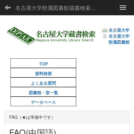
名古屋大学附属図書館蔵書検索（OPAC）
Toggl
名古屋大学
名古屋大学
附属図書館
TOP
資料検索
よくある質問
図書館・室一覧
データベース
FAQ（★は準備中です）
FAQ(中国語)