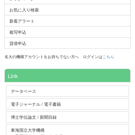
お気に入り検索
新着アラート
複写申込
貸借申込
名大の機構アカウントをお持ちでない方へ
ログインは
こちら
Link
データベース
電子ジャーナル / 電子書籍
博士学位論文 / 新聞目録
東海国立大学機構